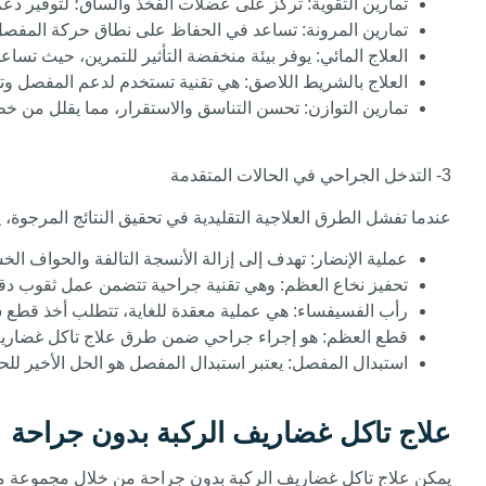
تمارين التقوية
: تركز على عضلات الفخذ والساق؛ لتوفير دع
تمارين المرونة
: تساعد في الحفاظ على نطاق حركة المفصل
العلاج المائي
: يوفر بيئة منخفضة التأثير للتمرين، حيث تسا
العلاج بالشريط اللاصق
: هي تقنية تستخدم لدعم المفصل وت
تمارين التوازن
: تحسن التناسق والاستقرار، مما يقلل من خ
3- التدخل الجراحي في الحالات المتقدمة
عندما تفشل الطرق العلاجية التقليدية في تحقيق النتائج المرجوة، ي
عملية الإنضار
: تهدف إلى إزالة الأنسجة التالفة والحواف 
تحفيز نخاع العظم
: وهي تقنية جراحية تتضمن عمل ثقوب دق
رأب الفسيفساء
: هي عملية معقدة للغاية، تتطلب أخذ قطع 
قطع العظم
: هو إجراء جراحي ضمن طرق علاج تاكل غضاريف 
استبدال المفصل
: يعتبر استبدال المفصل هو الحل الأخير 
علاج تاكل غضاريف الركبة بدون جراحة
يمكن علاج تاكل غضاريف الركبة بدون جراحة من خلال مجموعة من ا