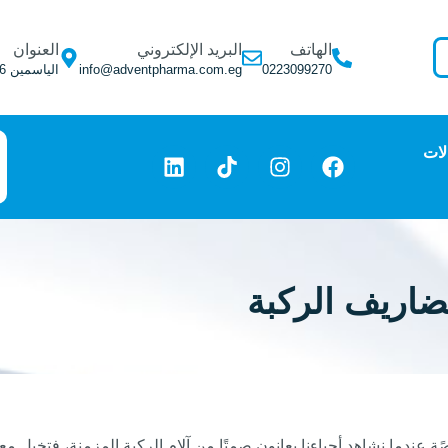
الهاتف
البريد الإلكتروني
العنوان
0223099270
info@adventpharma.com.eg
الياسمين 6, التجمع الأول, فيلا 275
لات
اريف الركبة
عندما نشاهد أحباءنا يعانون صمتًا من آلام الركبة المزمنة، فتخيل مع