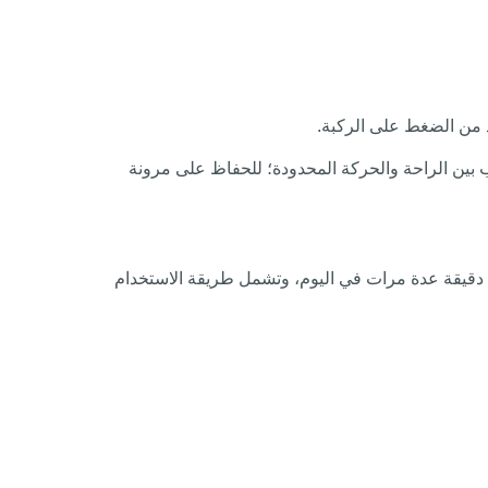
يد من الضغط على الركبة.
ب بين الراحة والحركة المحدودة؛ للحفاظ على مرونة
كمادات الثلج لها تأثير سحري في تخفيف الألم والتورم وعلاج تاكل غضاريف الركبة، وينصح الأطباء بتطبيقها لمدة تتراوح ما بين 15 إلى 20 دقيقة عدة مرات في اليوم، وتشمل طريقة الاستخدام