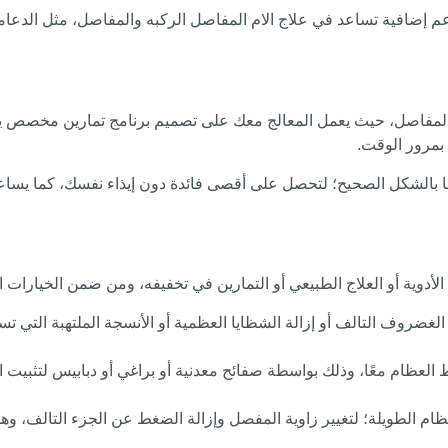
دعم إضافية تساعد في علاج الام المفاصل الركبه والمفاصل، مثل الدعا
المفاصل، حيث يعمل المعالج معك على تصميم برنامج تمارين مخصص يناس
 بمرور الوقت.
 أدائها بالشكل الصحيح؛ لتحصل على أقصى فائدة دون إيذاء نفسك، كما
الأدوية أو العلاج الطبيعي أو التمارين في تخفيفه، ومن ضمن الخيارات ال
الغضروف التالف أو إزالة الشظايا العظمية أو الأنسجة الملتهبة التي ت
لعظام معًا، وذلك بواسطة صفائح معدنية أو براغي أو دبابيس لتثبيت العظ
عظام الطويلة؛ لتغيير زاوية المفصل وإزالة الضغط عن الجزء التالف، وهذ