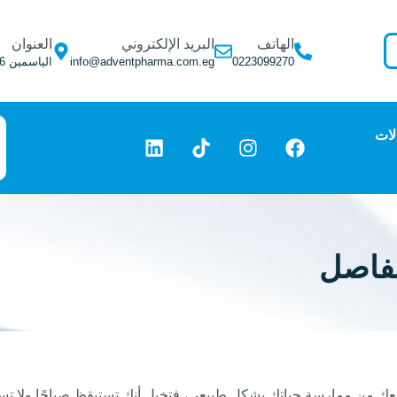
الهاتف
البريد الإلكتروني
العنوان
0223099270
info@adventpharma.com.eg
الياسمين 6, التجمع الأول, فيلا 275
لات
مفاصل
نعك من ممارسة حياتك بشكل طبيعي، فتخيل أنك تستيقظ صباحًا ولا ت