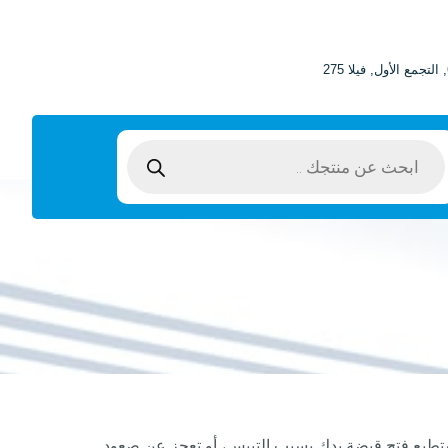
ستطيع فتح قبضة يدك بسبب التيبس، أو تعجز عن صعود