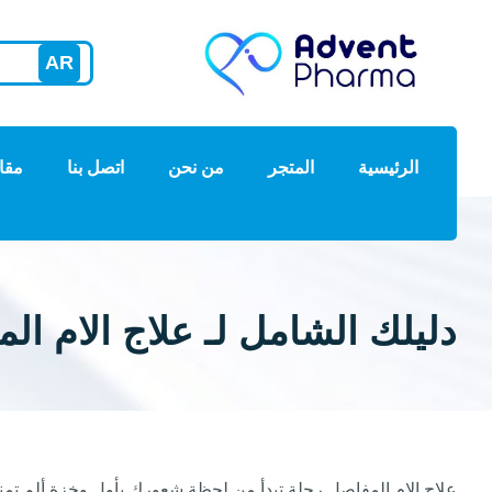
AR
الرئيسية
المتجر
من نحن
اتصل بنا
مقا
دليلك الشامل لـ علاج الام ال
علاج الام المفاصل رحلة تبدأ من لحظة شعورك بأول وخزة ألم تم