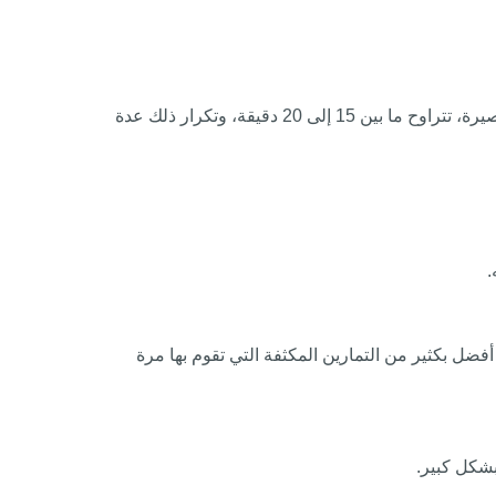
يمكن بدء رحلة علاج الام المفاصل من منزلك مباشرة، فقد ينصحك الطبيب بوضع كمادات دافئة أو باردة على المنطقة المصابة لفترات قصيرة، تتراوح ما بين 15 إلى 20 دقيقة، وتكرار ذلك عدة
.
أفضل بكثير من التمارين المكثفة التي تقوم بها مرة
بشكل كبير.