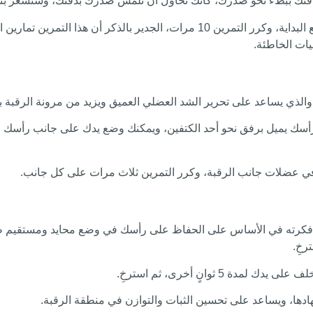
ذقنك ببطء نحو صدرك، كأنك تحاول أن تلمس صدرك بذقنك، وستشعر بتم
حافظ على هذا الوضع لمدة 5 ثوانٍ، ثم ارفع رأسك ببطء وعد لوضع البداية، وكرر التمري
يات الخاطئة.
ة، والذي يساعد على تحرير الشد العضلي العميق ويزيد من مرونة الرقب
سك يميل برفق نحو أحد الكتفين، ويمكنك وضع يدك على جانب رأسك والض
قوم فكرته في الأساس على الحفاظ على رأسك في وضع محايد ومستقيم 
ثوانٍ أخرى، ثم استرخِ.
هادها، ويساعد على تحسين الثبات والتوازن في منطقة الرقبة.