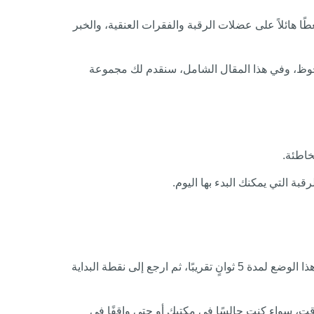
ائلاً على عضلات الرقبة والفقرات العنقية، والخبر
حوظ، وفي هذا المقال الشامل، سنقدم لك مجموعة
خاطئة.
ة التي يمكنك البدء بها اليوم.
ابدأ بجعل رقبتك في وضع مستقيم وطبيعي، ثم قم بتحريك ذقنك للأمام بشكل تدريجي وبطيء، كأنك تحاول مد رقبتك قليلاً، وحافظ على هذا الوضع لمدة 5 ثوانٍ تقريبًا، ثم ارجع إلى نقطة البداية
ت، سواء كنت جالسًا في مكتبك أو حتى واقفًا في