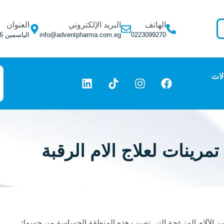
الهاتف
البريد الإلكتروني
العنوان
0223099270
info@adventpharma.com.eg
الياسمين 6, التجمع الأول, فيلا 275
لات
لص من الآلام المزعجة التي تصيب هذه المنطقة الحساسة من جسمك.