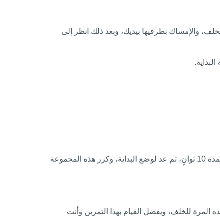
ف، والإمساك بطرفيها بيديك، وبعد ذلك انظر إلى
لبداية.
استرخِ وارفع رأسك ببطء شديد للعودة لوضع البداية، بعد ذلك أمِل ذقنك للأعلى نحو السقف وأحضر قاعدة جمجمتك نحو ظهرك، واستمر لمدة 10 ثوانٍ، ثم عد لوضع البداية، وكرر هذه المجموعة
لأمام، وقم بـ 6 دورات كاملة، ثم عد لوضع البداية وقم بـ 6 دورات أخرى، لكن هذه المرة للخلف، ويفضل القيام بهذا التمرين وأنت