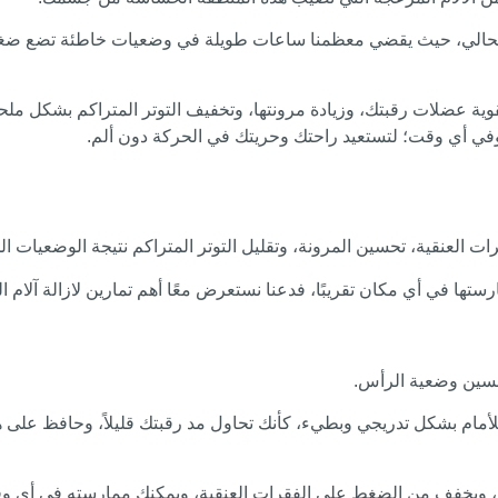
لحالي، حيث يقضي معظمنا ساعات طويلة في وضعيات خاطئة تضع ضغطًا ه
ية عضلات رقبتك، وزيادة مرونتها، وتخفيف التوتر المتراكم بشكل مل
وفي أي وقت؛ لتستعيد راحتك وحريتك في الحركة دون ألم.
ات العنقية، تحسين المرونة، وتقليل التوتر المتراكم نتيجة الوضعيات ال
 في أي مكان تقريبًا، فدعنا نستعرض معًا أهم تمارين لازالة آلام الرقب
تحسين وضعية الرأس.
ية، ويخفف من الضغط على الفقرات العنقية، ويمكنك ممارسته في أي وق