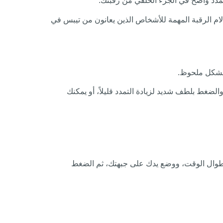
دد واضح في الجزء الخلفي من رقبتك.
ن 10 مرات، الجدير بالذكر أن هذا التمرين تمارين الام الرقبة المهمة للأشخاص الذين يعانون من تيبس في
ة بشكل ملحوظ.
غط بلطف شديد لزيادة التمدد قليلاً، أو يمكنك
طوال الوقت، ووضع يدك على جبهتك، ثم الضغط