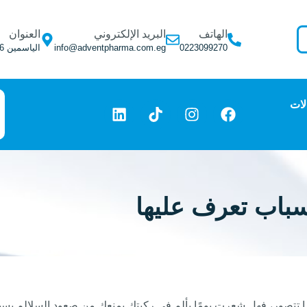
الهاتف
البريد الإلكتروني
العنوان
0223099270
info@adventpharma.com.eg
الياسمين 6, التجمع الأول, فيلا 275
لات
 تتصور، فهل شعرت يومًا بألم في ركبتك يمنعك من صعود السلالم بسه