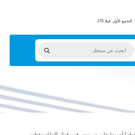
ولة؟ أو ربما تعاني من تيبس في رقبتك كلما استيقظت