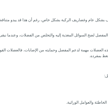
يف بشكل عام وغضاريف الركبة بشكل خاص، رغم أن هذا قد يبدو متناقضً
لمفصل لضخ السوائل المغذية إليه والتخلص من الفضلات، وعندما نبقى 
ذه العضلات مهمة لدعم المفصل وحمايته من الإصابات، فالعضلات القو
غط بمفرده.
ل:
خاطئة والعوامل الوراثية.