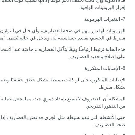
هذه الأدوية وإن كانت تخفف الألم مؤقتًا إلا أنها تسبب موت الخلاي
إفراز البروتينات الواقية.
7- التغيرات الهرمونية
الهرمونات لها دور مهم في صحة الغضاريف، وأي خلل في التوازن ا
مفرط في الجسم، يفقده حساسيته له، ويدخل في حالة تُسمى “مقاو
هذه الحالة ترتبط ارتباطًا وثيقًا بتآكل الغضاريف، خاصًة عند الأ
على إصلاح وتجديد الغضاريف.
8- الإصابات المتكررة
الإصابات المتكررة حتى لو كانت بسيطة تشكل خطرًا حقيقيًا وتعتب
بشكل مفرط.
المشكلة أن الغضروف لا يتمتع بإمداد دموي جيد، مما يجعل عملية ا
من التدهور التدريجي.
حتى الأنشطة التي تبدو بسيطة مثل الجري قد تضر بالغضاريف إذا
صحة الغضاريف.