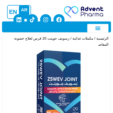
AR
EN
/ زسويف جوينت 20 قرص لعلاج خشونة