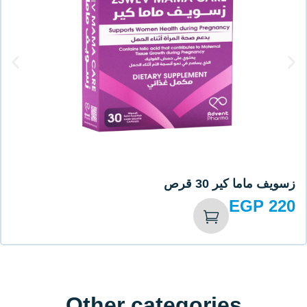
زسويف جوينت 20 قرص لعلاج خشونة المفاصل
EGP
380
Other cat